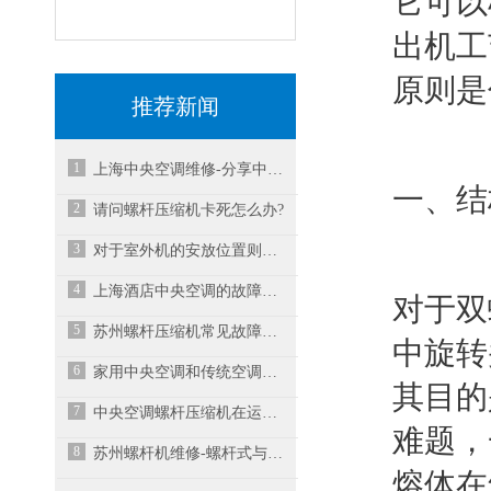
它可以
出机工
原则是
推荐新闻
1
上海中央空调维修-分享中央空调不制冷的常见原
一、结
2
请问螺杆压缩机卡死怎么办?
3
对于室外机的安放位置则显得尤为重要
4
上海酒店中央空调的故障怎么维修？
对于双
5
苏州螺杆压缩机常见故障与处理方法
中旋转
6
家用中央空调和传统空调产品如何选择？
其目的
7
中央空调螺杆压缩机在运转中突然停机
难题，
8
苏州螺杆机维修-螺杆式与离心式冷水机组有什么
熔体在